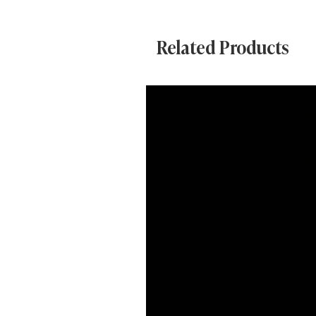
Realizzato con materiali solidi e 
Related Products
carattere delle vecchie botteghe
funzionante, rendendolo non solo
distributore utilizzabile.
Un pezzo ideale per:
collezionisti
locali vintage
bar e pasticcerie
allestimenti scenografici
studi creativi
Caratteristiche:
provenienza: Italia
epoca: anni ’50