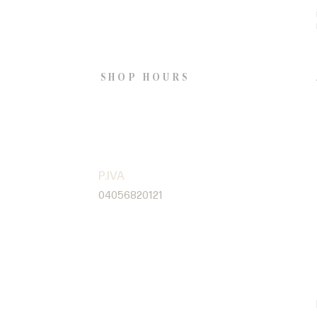
Via ripa di porta Ticinese 69,
20142 Milan
S
SHOP HOURS
Open Wednesday to
Saturday from 2pm to 8pm
S
P.IVA
04056820121