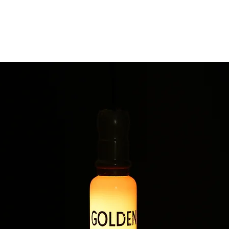
dal fascino senza tempo, conserva tutto il
 italiane. Ogni comparto è perfettamente
 un oggetto decorativo, ma un vero