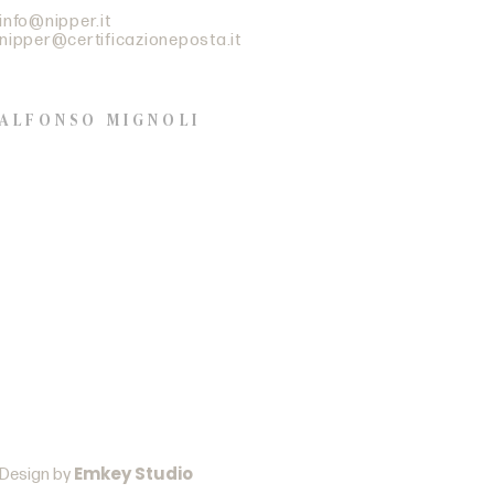
info@nipper.it
nipper@certificazioneposta.it
ALFONSO MIGNOLI
+39 338 9379578
Open Wednesday to
Saturday from 2pm to 8pm
Open Wednesday to
Saturday from 2pm to 8pm
Emkey Studio
Design by