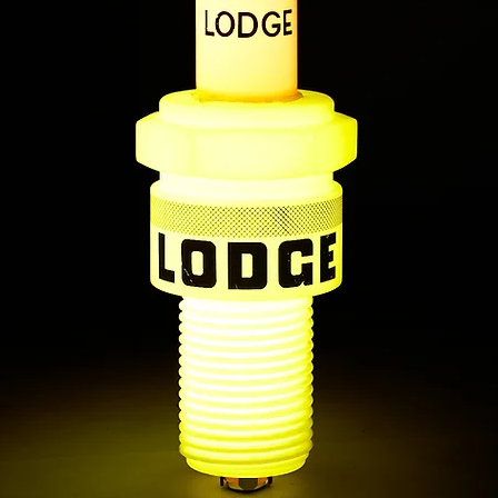
tore
co
ia, capace di trasformare qualsiasi
 personalità e memoria.