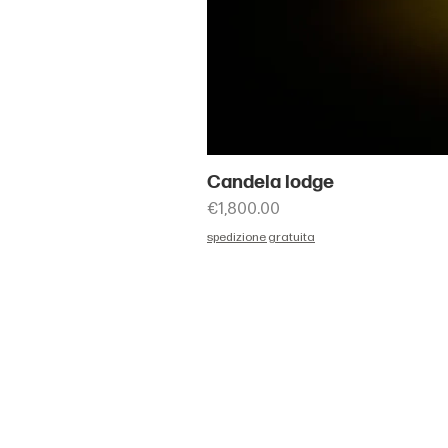
Candela lodge
Price
€1,800.00
spedizione gratuita
HOME