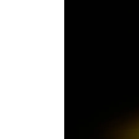
configurazione: triplo distribu
stato: funzionante
originale d’epoca
alto valore decorativo e stori
Un oggetto che racconta una stor
ambiente in uno spazio carico di