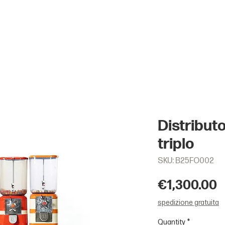
Distribut
triplo
SKU: B25FO002
P
€1,300.00
spedizione gratuita
Quantity
*