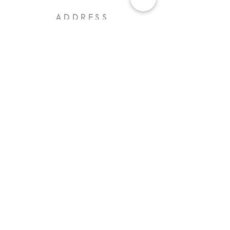
ADDRESS
Via ripa di porta Ticinese 69,
20142 Milan
SHOP HOURS
Open Wednesday to Saturday
from 2pm to 8pm
ALFONSO
MIGNOLI
+39 338 9379578
EMAIL
info@nipper.it
nipper@certificazioneposta.it