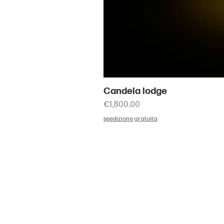
Candela lodge
Price
€1,800.00
spedizione gratuita
HOME