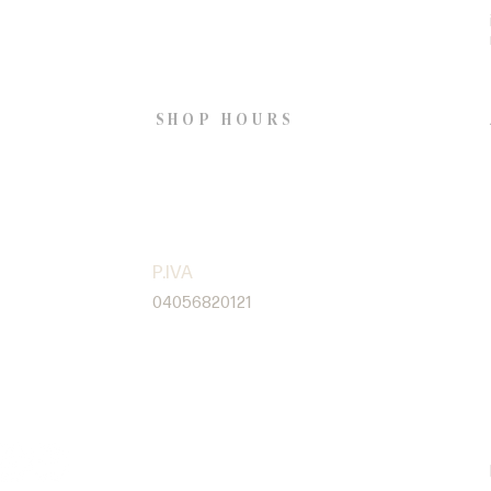
Via ripa di porta Ticinese 69,
20142 Milan
S
SHOP HOURS
Open Wednesday to
Saturday from 2pm to 8pm
S
P.IVA
04056820121