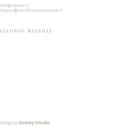
info@nipper.it
nipper@certificazioneposta.it
ALFONSO MIGNOLI
+39 338 9379578
Open Wednesday to
Saturday from 2pm to 8pm
Open Wednesday to
Saturday from 2pm to 8pm
Emkey Studio
Design by