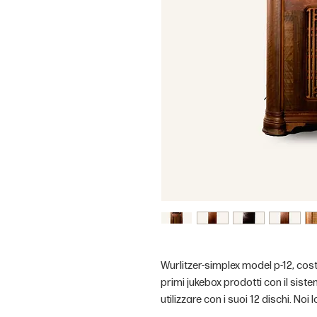
Wurlitzer-simplex model p-12, costru
primi jukebox prodotti con il sist
utilizzare con i suoi 12 dischi. N
meccanicamente che esteticamente