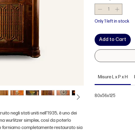
Only 1 left in stock
Add to Cart
Misure L x P x H
80x56x125
ito negli stati uniti nell’1935, è uno dei
ema wurlitzer simplex, così da poterlo
oi lo forniamo completamente restaurato sia
 inoltre dotato di bluetooth e di 12