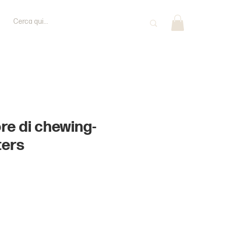
ore di chewing-
ters
ezzo