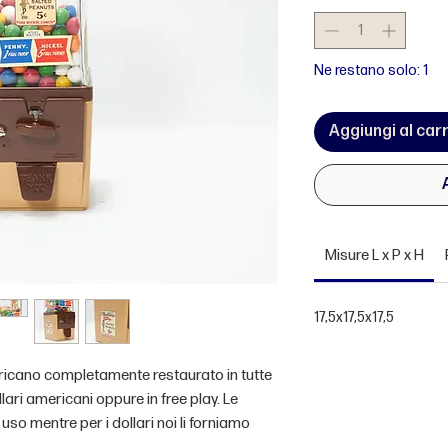
Ne restano solo: 1
Aggiungi al carr
Misure L x P x H
17,5x17,5x17,5
ricano completamente restaurato in tutte
llari americani oppure in free play. Le
so mentre per i dollari noi li forniamo