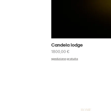
Candela lodge
Prezzo
1800,00 €
spedizione gratuita
HOME