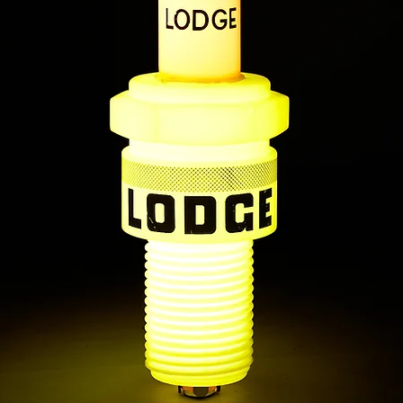
tore
co
ia, capace di trasformare qualsiasi
 personalità e memoria.