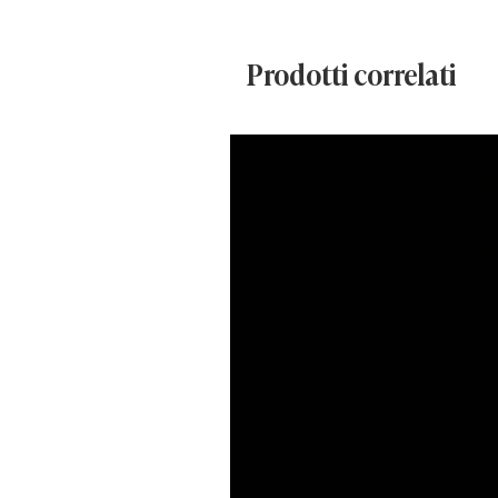
Realizzato con materiali solidi e 
Prodotti correlati
carattere delle vecchie botteghe
funzionante, rendendolo non solo
distributore utilizzabile.
Un pezzo ideale per:
collezionisti
locali vintage
bar e pasticcerie
allestimenti scenografici
studi creativi
Caratteristiche:
provenienza: Italia
epoca: anni ’50