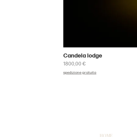
Candela lodge
Prezzo
1800,00 €
spedizione gratuita
HOME