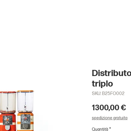
Distribut
triplo
SKU: B25FO002
P
1300,00 €
spedizione gratuita
Quantità
*