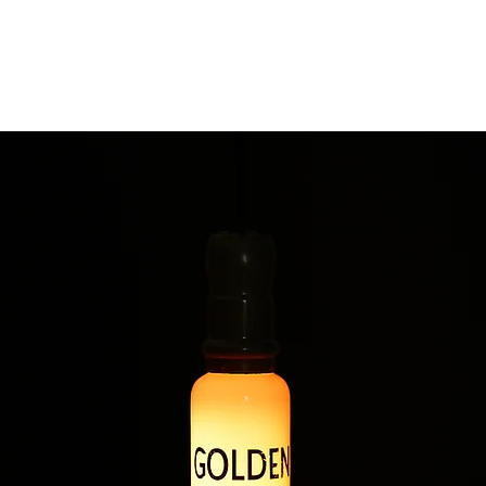
dal fascino senza tempo, conserva tutto il
 italiane. Ogni comparto è perfettamente
 un oggetto decorativo, ma un vero