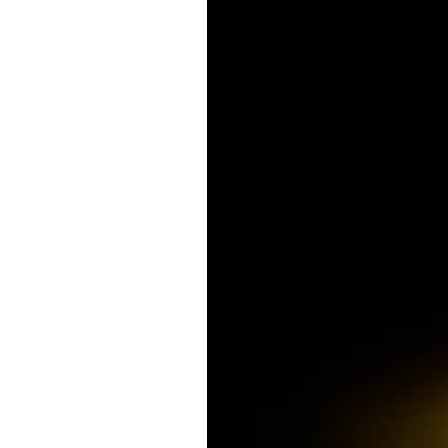
configurazione: triplo distribu
stato: funzionante
originale d’epoca
alto valore decorativo e stori
Un oggetto che racconta una stor
ambiente in uno spazio carico di