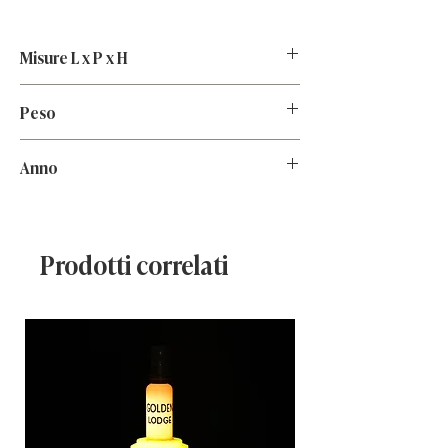
Misure L x P x H
35x35x48
Peso
8kg
Anno
2010
Prodotti correlati