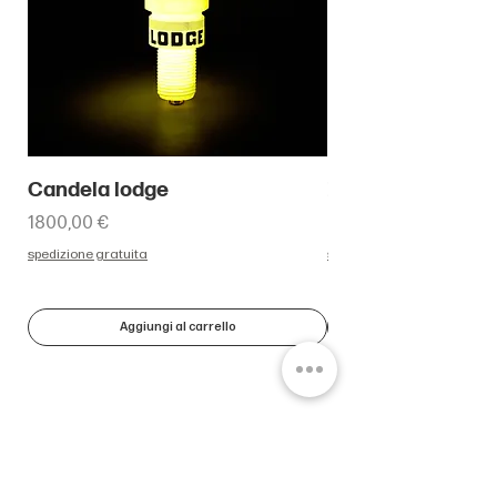
Candela lodge
Paperone con m
Prezzo
Prezzo
1800,00 €
450,00 €
spedizione gratuita
spedizione gratuita
Aggiungi al carrello
INDIRIZZO