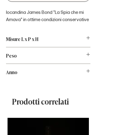
locandina James Bond "La Spia che mi
Amava" in ottime condizioni conservative
Misure L x P x H
34x0,2x70
Peso
0.5Kg
Anno
1977
Prodotti correlati