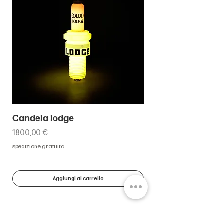
Candela lodge
Paperone con m
Prezzo
Prezzo
1800,00 €
450,00 €
spedizione gratuita
spedizione gratuita
Aggiungi al carrello