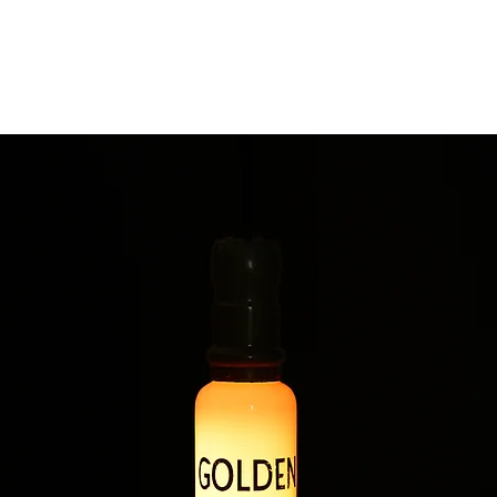
 per arricchire collezioni private,
un tocco autentico di vintage americano.
cità del marchio lo rendono un pezzo