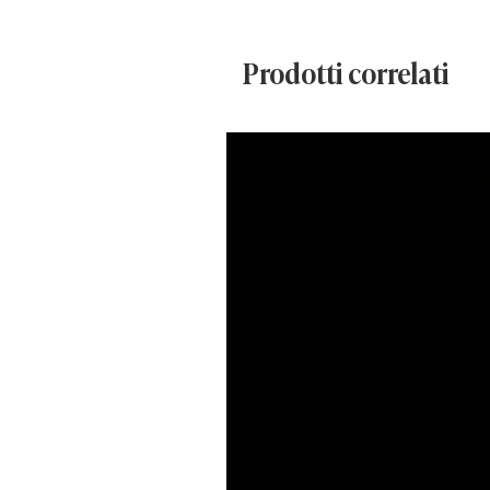
Un oggetto raro e ricercato, ideale
Prodotti correlati
showroom o ambienti a tema con 
La luminosità del neon e la stori
scenografico e di grande fascino.