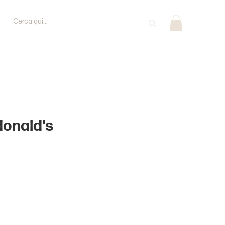
onald's
rezzo