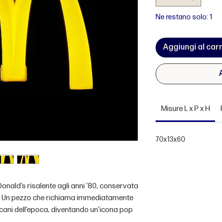
Ne restano solo: 1
Aggiungi al carr
Misure L x P x H
70x13x60
nald’s risalente agli anni ’80, conservata
e. Un pezzo che richiama immediatamente
icani dell’epoca, diventando un’icona pop
 autenticità.