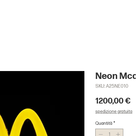
Neon Mcd
SKU: A25NE010
P
1200,00 €
spedizione gratuita
Quantità
*