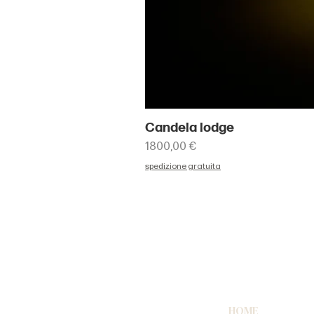
Candela lodge
Prezzo
1800,00 €
spedizione gratuita
HOME