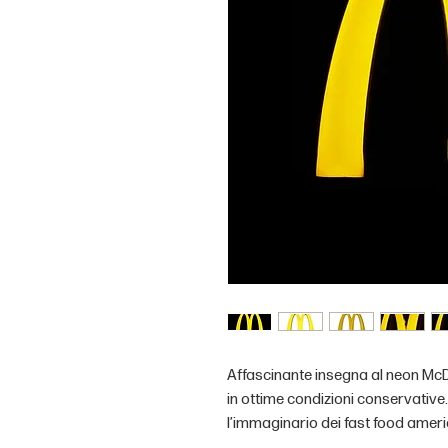
Affascinante insegna al neon McDo
in ottime condizioni conservativ
l’immaginario dei fast food amer
capace di trasmettere nostalgia e