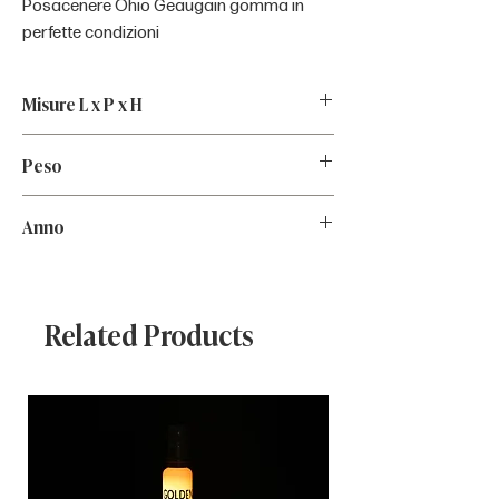
Posacenere Ohio Geaugain gomma in
perfette condizioni
Misure L x P x H
14x14x6
Peso
0.5kg
Anno
1960
Related Products