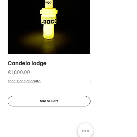
Candela lodge
Paperone con m
Price
Price
€1,800.00
€450.00
spedizione gratuita
spedizione gratuita
Add to Cart