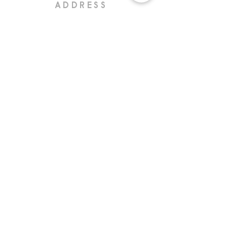
ADDRESS
Via ripa di porta Ticinese 69,
20142 Milan
SHOP HOURS
Open Wednesday to Saturday
from 2pm to 8pm
ALFONSO
MIGNOLI
+39 338 9379578
EMAIL
info@nipper.it
nipper@certificazioneposta.it
P.IVA